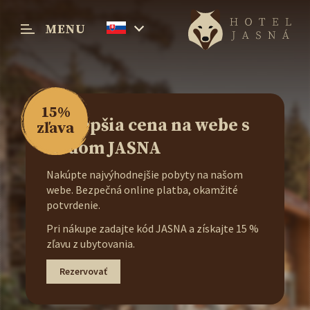
MENU
Menu
15%
Najlepšia cena na webe s
zľava
kódom JASNA
Nakúpte najvýhodnejšie pobyty na našom
webe. Bezpečná online platba, okamžité
potvrdenie.
Pri nákupe zadajte kód JASNA a získajte 15 %
zľavu z ubytovania.
Rezervovať