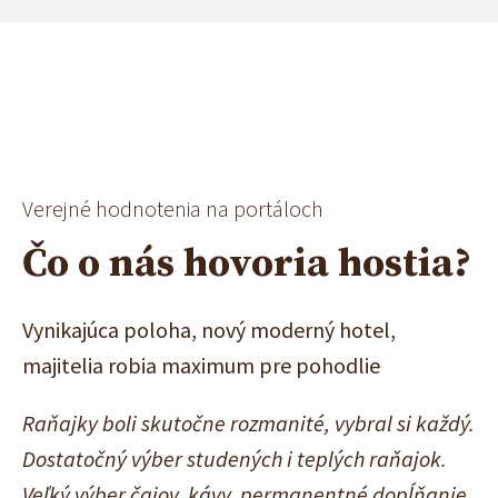
Verejné hodnotenia na portáloch
Čo o nás hovoria hostia?
Vynikajúca poloha, nový moderný hotel,
Do
majitelia robia maximum pre pohodlie
pr
ás
Raňajky boli skutočne rozmanité, vybral si každý.
Pe
Dostatočný výber studených i teplých raňajok.
sl
Veľký výber čajov, kávy, permanentné dopĺňanie
pr