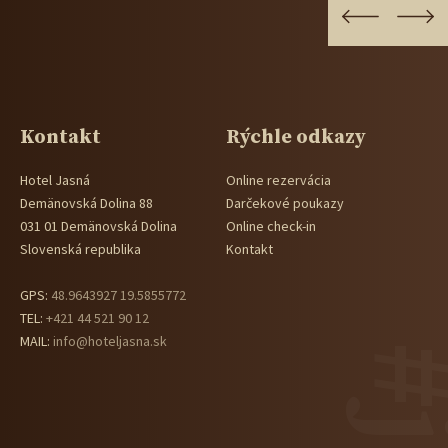
Kontakt
Rýchle odkazy
Hotel Jasná
Online rezervácia
Demänovská Dolina 88
Darčekové poukazy
031 01 Demänovská Dolina
Online check-in
Slovenská republika
Kontakt
GPS:
48.9643927 19.5855772
TEL:
+421 44 521 90 12
MAIL:
info@hoteljasna.sk