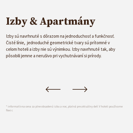
prostredia Národného parku Nízke Tatry v
najprestížnejšom lyžiarskom stredisku Jasná.
Izby & Apartmány
Izby sú navrhnuté s dôrazom na jednoduchosť a funkčnosť.
Čisté línie, jednoduché geometrické tvary sú prítomné v
celom hoteli a izby nie sú výnimkou. Izby navrhnuté tak, aby
Izba Štandard – dvojlôžková s
pôsobili jemne a nerušivo pri vychutnávaní si prírody.
manželskou posteľou
Detail izby
€
67 €
izba/noc*
* informatívna cena za plne obsadenú izbu a noc, platná pre aktuálny deň. V hoteli používame
flexi c