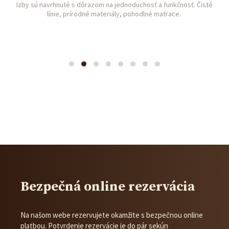
Izby sú navrhnuté s dôrazom na jednoduchosť a funkčnosť. Čisté
línie, prírodné materiály, pohodlné matrace.
prev
next
Bezpečná online rezervácia
Na našom webe rezervujete okamžite s bezpečnou online
platbou. Potvrdenie rezervácie je do pár sekún