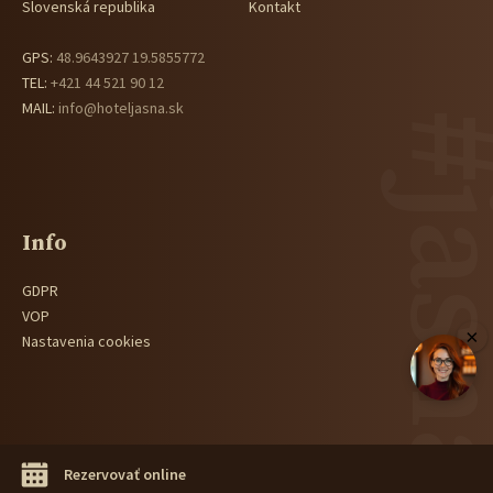
Slovenská republika
Kontakt
GPS:
48.9643927 19.5855772
TEL:
+421 44 521 90 12
MAIL:
info@hoteljasna.sk
#jas
Info
GDPR
VOP
×
Nastavenia cookies
HORECA GROUP
Realizácia:
Rezervovať online