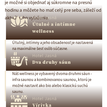
je možné si objednať aj súkromne na presnú
hodinu a môžete ho mať celý pre seba, záleží od
aktuálneho vyťaženia.
Hotel Jasná
Útulné a intímne
wellness
Útulný, intímny a jeho obsadenosť je nastavená
na maximálne šesť osôb súčasne.
Hotel Jasná
Dva druhy sáun
Náš wellness je vybavený dvoma druhmi sáun -
infra saunou a kombinovanou saunou, ktorú je
možné nastaviť ako bio alebo klasickú suchú
saunu.
Hotel Jasná
Vírivka