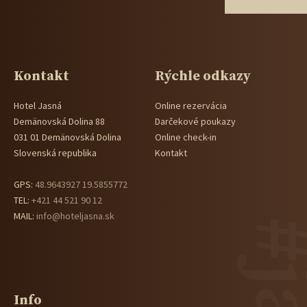
Kontakt
Rýchle odkazy
Hotel Jasná
Online rezervácia
Demänovská Dolina 88
Darčekové poukazy
031 01 Demänovská Dolina
Online check-in
Slovenská republika
Kontakt
GPS:
48.9643927 19.5855772
TEL:
+421 44 521 90 12
MAIL:
info@hoteljasna.sk
Info