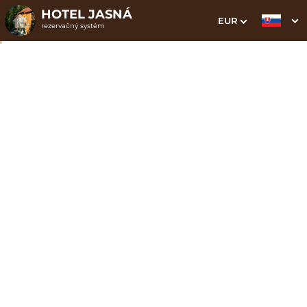
HOTEL JASNÁ
EUR
rezervačný systém
1. Výber pobytu
2. Doplnkové služby
3. Vaše údaje
Zadajte zľavový kód JASNA vo web bookingu a
získajte 15% zľavu na ubytovanie priamo na našom
webe. Zaregistrujte sa na zasielanie špeciálnych
tajných ponúk a noviniek.
Zimný pobyt s polpenziou,
a wellness gratis.