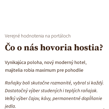
Verejné hodnotenia na portáloch
Čo o nás hovoria hostia?
Vynikajúca poloha, nový moderný hotel,
Do
majitelia robia maximum pre pohodlie
pr
ás
Raňajky boli skutočne rozmanité, vybral si každý.
Pe
Dostatočný výber studených i teplých raňajok.
sl
Veľký výber čajov, kávy, permanentné dopĺňanie
pr
jedla.
je