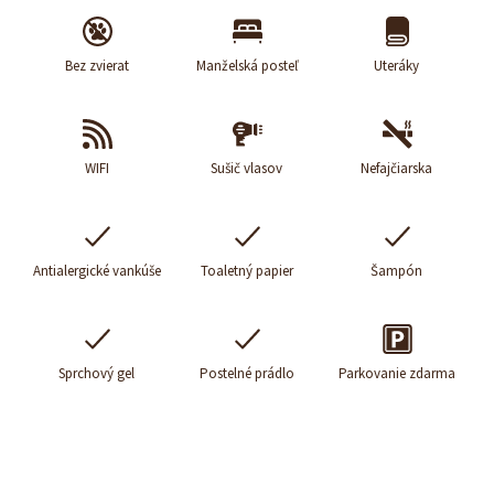
Bez zvierat
Manželská posteľ
Uteráky
WIFI
Sušič vlasov
Nefajčiarska
Antialergické vankúše
Toaletný papier
Šampón
Sprchový gel
Postelné prádlo
Parkovanie zdarma