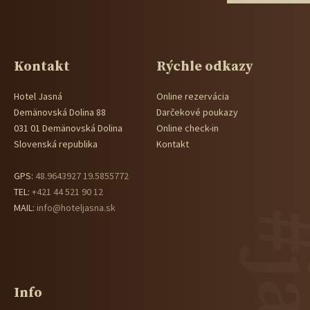
Kontakt
Rýchle odkazy
Hotel Jasná
Online rezervácia
Demänovská Dolina 88
Darčekové poukazy
031 01 Demänovská Dolina
Online check-in
Slovenská republika
Kontakt
GPS:
48.9643927 19.5855772
TEL:
+421 44 521 90 12
MAIL:
info@hoteljasna.sk
Info