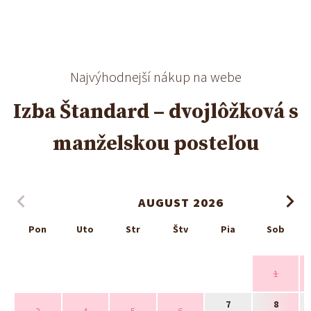
Najvýhodnejší nákup na webe
Izba Štandard – dvojlôžková s
manželskou posteľou
AUGUST 2026
Pon
Uto
Str
Štv
Pia
Sob
1
7
8
3
4
5
6