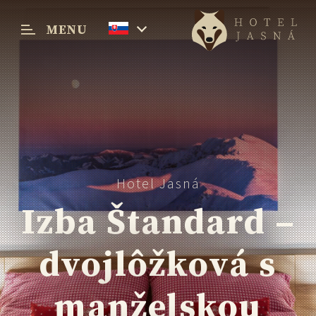
MENU
Menu
Hotel Jasná
Izba Štandard –
dvojlôžková s
manželskou