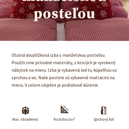
posteľou
Útulná dvojlôžková izba s manželskou posteľou.
Použili sme prírodné materiály, z ktorých je vyrobený
nábytok na mieru. Izba je vybavená led tv, kúpeľňou so
sprchou a wc. Naše postele sú vybavené matracmi na
mieru. V celom objekte je podlahové kúrenie.
2
Max. obsadenie
Rozloha
Sprchový kút
2
15m