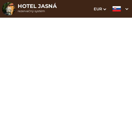
HOTEL JASNÁ
EUR
rezervačný systém
1. Výber pobytu
2. Doplnkové služby
3. Vaše údaje
Zadajte zľavový kód JASNA vo web bookingu a
získajte 15% zľavu na ubytovanie priamo na našom
webe. Zaregistrujte sa na zasielanie špeciálnych
tajných ponúk a noviniek.
Letný pobyt s polpenziou,
lanovkou a wellness