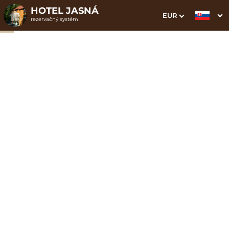
HOTEL JASNÁ
EUR
rezervačný systém
1. Výber pobytu
2. Doplnkové služby
3. Vaše údaje
Zadajte zľavový kód JASNA vo web bookingu a
získajte 15% zľavu na ubytovanie priamo na našom
webe. Zaregistrujte sa na zasielanie špeciálnych
tajných ponúk a noviniek.
Jesenný pobyt s
polpenziou, lanovkou a